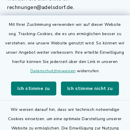
rechnungen@adelsdorf.de.
Mit Ihrer Zustimmung verwenden wir auf dieser Website
sog. Tracking-Cookies, die es uns ermöglichen besser zu
Quicklinks
verstehen, wie unsere Website genutzt wird. So können wir
Bauen in Adelsdorf
unser Angebot weiter verbessern. Ihre erteilte Einwilligung
hierfür können Sie jederzeit über den Link in unseren
BayernPortal
Datenschutzhinweisen
widerrufen.
Bürgerserviceportal
Ich stimme zu
Ich stimme nicht zu
Landkreis Erlangen-Höchstadt
Wir weisen darauf hin, dass wir technisch notwendige
Cookies einsetzen, um eine optimale Darstellung unserer
Website zu ermöglichen. Die Einwilligung zur Nutzung