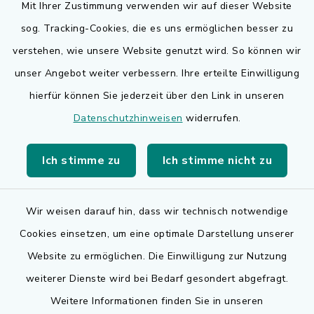
Mit Ihrer Zustimmung verwenden wir auf dieser Website
sog. Tracking-Cookies, die es uns ermöglichen besser zu
Quicklinks
verstehen, wie unsere Website genutzt wird. So können wir
Bauen in Adelsdorf
unser Angebot weiter verbessern. Ihre erteilte Einwilligung
hierfür können Sie jederzeit über den Link in unseren
BayernPortal
Datenschutzhinweisen
widerrufen.
Bürgerserviceportal
Ich stimme zu
Ich stimme nicht zu
Landkreis Erlangen-Höchstadt
Wir weisen darauf hin, dass wir technisch notwendige
Cookies einsetzen, um eine optimale Darstellung unserer
Website zu ermöglichen. Die Einwilligung zur Nutzung
Kontakt
weiterer Dienste wird bei Bedarf gesondert abgefragt.
Weitere Informationen finden Sie in unseren
Barrierefreiheit