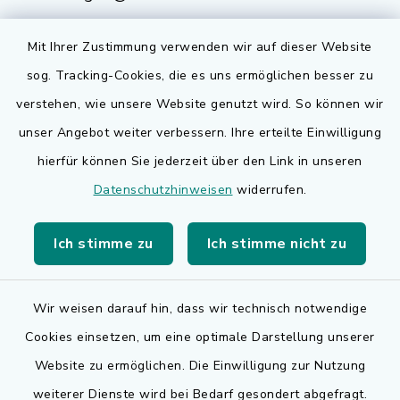
Mit Ihrer Zustimmung verwenden wir auf dieser Website
sog. Tracking-Cookies, die es uns ermöglichen besser zu
Quicklinks
verstehen, wie unsere Website genutzt wird. So können wir
Bauen in Adelsdorf
unser Angebot weiter verbessern. Ihre erteilte Einwilligung
hierfür können Sie jederzeit über den Link in unseren
BayernPortal
Datenschutzhinweisen
widerrufen.
Bürgerserviceportal
Ich stimme zu
Ich stimme nicht zu
Landkreis Erlangen-Höchstadt
Wir weisen darauf hin, dass wir technisch notwendige
Cookies einsetzen, um eine optimale Darstellung unserer
Website zu ermöglichen. Die Einwilligung zur Nutzung
Kontakt
weiterer Dienste wird bei Bedarf gesondert abgefragt.