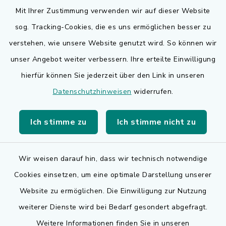
Mit Ihrer Zustimmung verwenden wir auf dieser Website
sog. Tracking-Cookies, die es uns ermöglichen besser zu
Quicklinks
verstehen, wie unsere Website genutzt wird. So können wir
Bauen in Adelsdorf
unser Angebot weiter verbessern. Ihre erteilte Einwilligung
hierfür können Sie jederzeit über den Link in unseren
BayernPortal
Datenschutzhinweisen
widerrufen.
Bürgerserviceportal
Ich stimme zu
Ich stimme nicht zu
Landkreis Erlangen-Höchstadt
Wir weisen darauf hin, dass wir technisch notwendige
Cookies einsetzen, um eine optimale Darstellung unserer
Website zu ermöglichen. Die Einwilligung zur Nutzung
Kontakt
weiterer Dienste wird bei Bedarf gesondert abgefragt.
Weitere Informationen finden Sie in unseren