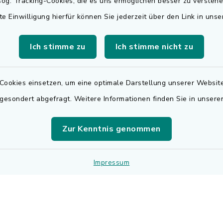
og. Tracking-Cookies, die es uns ermöglichen besser zu versteh
Rechnungsversa
te Einwilligung hierfür können Sie jederzeit über den Link in uns
Freitag:
Für den elektronischen
.00 Uhr
Rechnungsversand wen
Ich stimme zu
Ich stimme nicht zu
sätzlich:
sich bitte an
.30 Uhr
rechnungen@adelsdorf
Cookies einsetzen, um eine optimale Darstellung unserer Website
zusätzlich:
 gesondert abgefragt. Weitere Informationen finden Sie in unser
.30 Uhr
Zur Kenntnis genommen
r Notfalldienst
der Öffnungszeiten:
 9195
Impressum