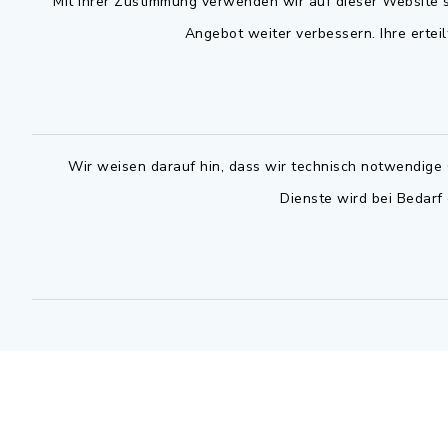
Mit Ihrer Zustimmung verwenden wir auf dieser Website s
Angebot weiter verbessern. Ihre erteil
Montag bis 
Rathausplatz 1
91325 Adelsdorf
07.30 - 12
09195 9432-0
Dienstag zu
09195 9432-190
14.30 - 16
Wir weisen darauf hin, dass wir technisch notwendige 
gemeinde@adelsdorf.de
Donnerstag 
Dienste wird bei Bedarf
14.30 - 17
facebook
Technische
außerhalb 
0800 9193