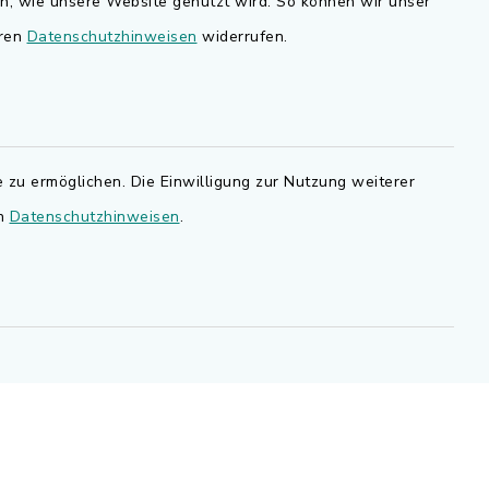
en, wie unsere Website genutzt wird. So können wir unser
nd
eren
Datenschutzhinweisen
widerrufen.
Bauen in Adelsdorf
BayernPortal
den Sie
Bürgerserviceportal
.de.
 zu ermöglichen. Die Einwilligung zur Nutzung weiterer
Landkreis Erlangen-Höchstadt
en
Datenschutzhinweisen
.