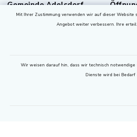
Gemeinde Adelsdorf
Öffnun
Mit Ihrer Zustimmung verwenden wir auf dieser Website s
Montag bis 
Rathausplatz 1
Angebot weiter verbessern. Ihre erteil
91325 Adelsdorf
07.30 - 12
09195 9432-0
Dienstag zu
09195 9432-190
14.30 - 16
gemeinde@adelsdorf.de
Wir weisen darauf hin, dass wir technisch notwendige 
Donnerstag 
Dienste wird bei Bedarf
14.30 - 17
facebook
Technische
außerhalb 
0800 9193