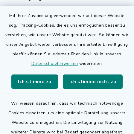
Mit Ihrer Zustimmung verwenden wir auf dieser Website
sog. Tracking-Cookies, die es uns ermöglichen besser zu
Quicklinks
verstehen, wie unsere Website genutzt wird. So können wir
Bauen in Adelsdorf
unser Angebot weiter verbessern. Ihre erteilte Einwilligung
hierfür können Sie jederzeit über den Link in unseren
BayernPortal
Datenschutzhinweisen
widerrufen.
Bürgerserviceportal
Ich stimme zu
Ich stimme nicht zu
Landkreis Erlangen-Höchstadt
Wir weisen darauf hin, dass wir technisch notwendige
Cookies einsetzen, um eine optimale Darstellung unserer
Website zu ermöglichen. Die Einwilligung zur Nutzung
Kontakt
weiterer Dienste wird bei Bedarf gesondert abgefragt.