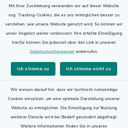
Mit Ihrer Zustimmung verwenden wir auf dieser Website
sog. Tracking-Cookies, die es uns ermöglichen besser zu
Quicklinks
verstehen, wie unsere Website genutzt wird. So können wir
Bauen in Adelsdorf
unser Angebot weiter verbessern. Ihre erteilte Einwilligung
hierfür können Sie jederzeit über den Link in unseren
BayernPortal
Datenschutzhinweisen
widerrufen.
Bürgerserviceportal
Ich stimme zu
Ich stimme nicht zu
Landkreis Erlangen-Höchstadt
Wir weisen darauf hin, dass wir technisch notwendige
Cookies einsetzen, um eine optimale Darstellung unserer
Website zu ermöglichen. Die Einwilligung zur Nutzung
Kontakt
weiterer Dienste wird bei Bedarf gesondert abgefragt.
Weitere Informationen finden Sie in unseren