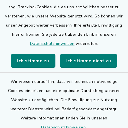
sog. Tracking-Cookies, die es uns ermöglichen besser zu
Quicklinks
verstehen, wie unsere Website genutzt wird. So können wir
Bauen in Adelsdorf
unser Angebot weiter verbessern. Ihre erteilte Einwilligung
hierfür können Sie jederzeit über den Link in unseren
BayernPortal
Datenschutzhinweisen
widerrufen.
Bürgerserviceportal
Ich stimme zu
Ich stimme nicht zu
Landkreis Erlangen-Höchstadt
Wir weisen darauf hin, dass wir technisch notwendige
Cookies einsetzen, um eine optimale Darstellung unserer
Website zu ermöglichen. Die Einwilligung zur Nutzung
Kontakt
weiterer Dienste wird bei Bedarf gesondert abgefragt.
Weitere Informationen finden Sie in unseren
Barrierefreiheit
Datenschutzhinweisen
.