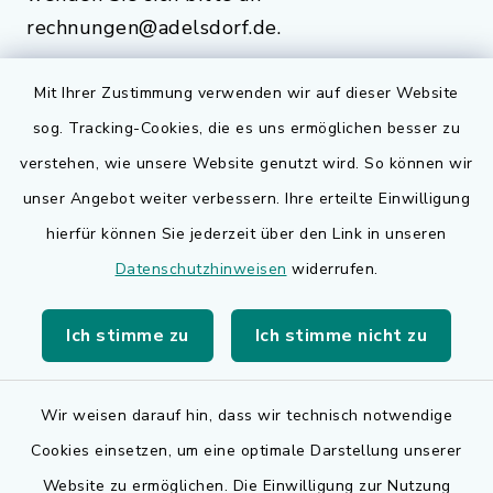
rechnungen@adelsdorf.de.
Mit Ihrer Zustimmung verwenden wir auf dieser Website
sog. Tracking-Cookies, die es uns ermöglichen besser zu
Quicklinks
verstehen, wie unsere Website genutzt wird. So können wir
Bauen in Adelsdorf
unser Angebot weiter verbessern. Ihre erteilte Einwilligung
hierfür können Sie jederzeit über den Link in unseren
BayernPortal
Datenschutzhinweisen
widerrufen.
Bürgerserviceportal
Ich stimme zu
Ich stimme nicht zu
Landkreis Erlangen-Höchstadt
Wir weisen darauf hin, dass wir technisch notwendige
Cookies einsetzen, um eine optimale Darstellung unserer
Website zu ermöglichen. Die Einwilligung zur Nutzung