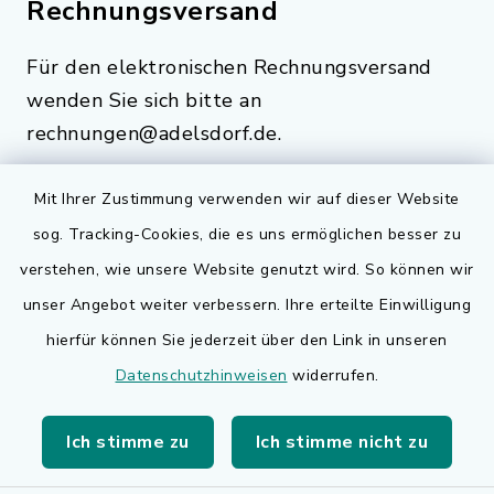
Rechnungsversand
Für den elektronischen Rechnungsversand
wenden Sie sich bitte an
rechnungen@adelsdorf.de.
Mit Ihrer Zustimmung verwenden wir auf dieser Website
sog. Tracking-Cookies, die es uns ermöglichen besser zu
Quicklinks
verstehen, wie unsere Website genutzt wird. So können wir
Bauen in Adelsdorf
unser Angebot weiter verbessern. Ihre erteilte Einwilligung
hierfür können Sie jederzeit über den Link in unseren
BayernPortal
Datenschutzhinweisen
widerrufen.
Bürgerserviceportal
Ich stimme zu
Ich stimme nicht zu
Landkreis Erlangen-Höchstadt