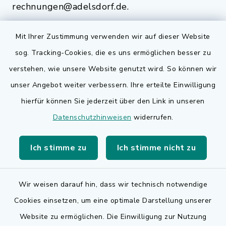
rechnungen@adelsdorf.de.
Mit Ihrer Zustimmung verwenden wir auf dieser Website
sog. Tracking-Cookies, die es uns ermöglichen besser zu
Quicklinks
verstehen, wie unsere Website genutzt wird. So können wir
Bauen in Adelsdorf
unser Angebot weiter verbessern. Ihre erteilte Einwilligung
hierfür können Sie jederzeit über den Link in unseren
BayernPortal
Datenschutzhinweisen
widerrufen.
Bürgerserviceportal
Ich stimme zu
Ich stimme nicht zu
Landkreis Erlangen-Höchstadt
Wir weisen darauf hin, dass wir technisch notwendige
Cookies einsetzen, um eine optimale Darstellung unserer
Website zu ermöglichen. Die Einwilligung zur Nutzung