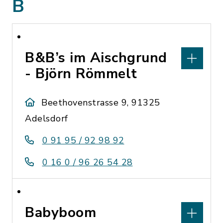
B
B&B’s im Aischgrund
- Björn Römmelt
Beethovenstrasse 9, 91325
Adelsdorf
0 91 95 / 92 98 92
0 16 0 / 96 26 54 28
Babyboom