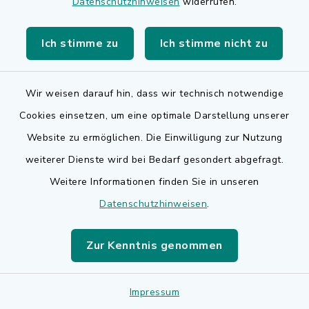
Datenschutzhinweisen
widerrufen.
Bloß, Claudia Dipl.-
Ich stimme zu
Ich stimme nicht zu
Psych. (Univ.),
Sozialpädagogin
Wir weisen darauf hin, dass wir technisch notwendige
(FH) Paar- und
Cookies einsetzen, um eine optimale Darstellung unserer
Familientherapeutin
Website zu ermöglichen. Die Einwilligung zur Nutzung
weiterer Dienste wird bei Bedarf gesondert abgefragt.
Zanderweg 22, 91325
Weitere Informationen finden Sie in unseren
Adelsdorf
Datenschutzhinweisen
.
0 91 95 / 92 91 30
Zur Kenntnis genommen
Böhm, Stephen, Dr.
Impressum