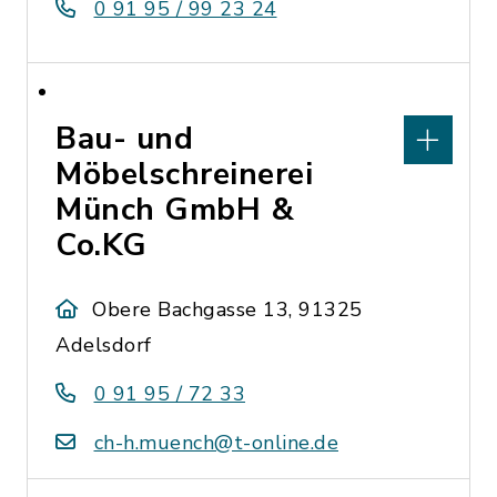
0 91 95 / 99 23 24
Bau- und
Möbelschreinerei
Münch GmbH &
Co.KG
Obere Bachgasse 13, 91325
Adelsdorf
0 91 95 / 72 33
ch-h.muench@t-online.de