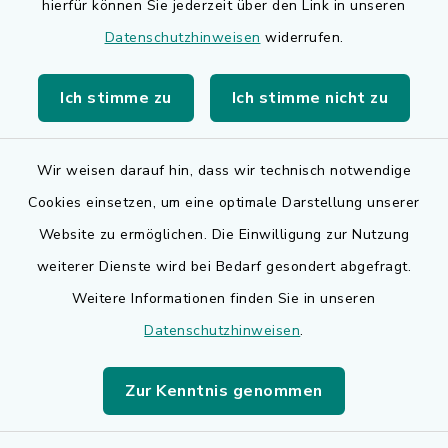
hierfür können Sie jederzeit über den Link in unseren
BayernPortal
Datenschutzhinweisen
widerrufen.
Bürgerserviceportal
Ich stimme zu
Ich stimme nicht zu
Landkreis Erlangen-Höchstadt
Wir weisen darauf hin, dass wir technisch notwendige
Cookies einsetzen, um eine optimale Darstellung unserer
Website zu ermöglichen. Die Einwilligung zur Nutzung
Kontakt
weiterer Dienste wird bei Bedarf gesondert abgefragt.
Weitere Informationen finden Sie in unseren
Barrierefreiheit
Datenschutzhinweisen
.
Datenschutz
Zur Kenntnis genommen
Impressum