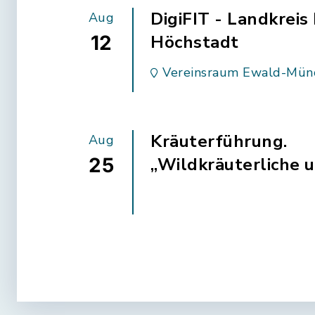
DigiFIT - Landkreis Erlangen-
Aug
12
Höchstadt
Vereinsraum Ewald-Münch-Halle,
Höchstadter Straße 31c, 
Kräuterführung.
Aug
25
„Wildkräuterliche u
Genüsse und Küssen
Natur“