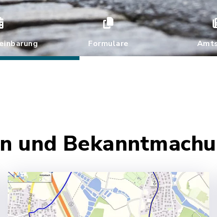
einbarung
Formulare
Amts
ten und Bekanntmach