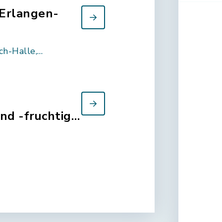
91325 Adelsdorf
nd -fruchtige
 in der