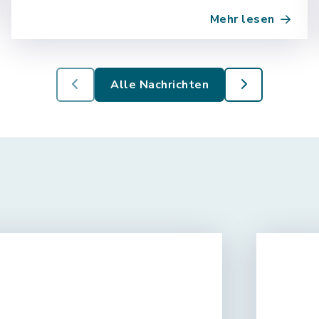
es notwendig die ERH 16 im
Mehr lesen
eingezeichneten Bereich (rot)
voraussichtlich vom…
Alle Nachrichten