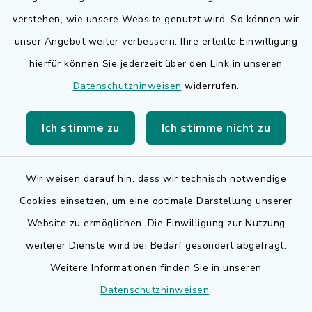
Quicklinks
verstehen, wie unsere Website genutzt wird. So können wir
Bauen in Adelsdorf
unser Angebot weiter verbessern. Ihre erteilte Einwilligung
hierfür können Sie jederzeit über den Link in unseren
BayernPortal
Datenschutzhinweisen
widerrufen.
Bürgerserviceportal
Ich stimme zu
Ich stimme nicht zu
Landkreis Erlangen-Höchstadt
Wir weisen darauf hin, dass wir technisch notwendige
Cookies einsetzen, um eine optimale Darstellung unserer
Website zu ermöglichen. Die Einwilligung zur Nutzung
Kontakt
weiterer Dienste wird bei Bedarf gesondert abgefragt.
Weitere Informationen finden Sie in unseren
Barrierefreiheit
Datenschutzhinweisen
.
Datenschutz