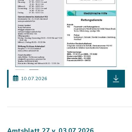
herunterl
10.07.2026
Amtsblatt 27 v. 03.07.2026