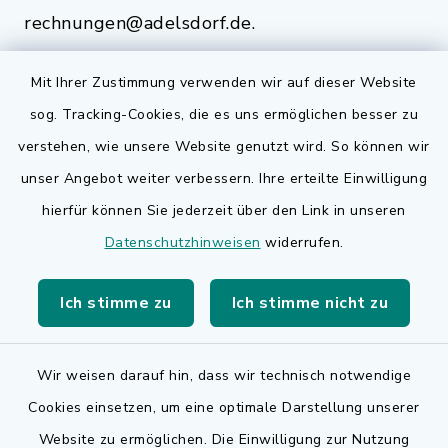
rechnungen@adelsdorf.de.
Mit Ihrer Zustimmung verwenden wir auf dieser Website
sog. Tracking-Cookies, die es uns ermöglichen besser zu
Quicklinks
verstehen, wie unsere Website genutzt wird. So können wir
Bauen in Adelsdorf
unser Angebot weiter verbessern. Ihre erteilte Einwilligung
hierfür können Sie jederzeit über den Link in unseren
BayernPortal
Datenschutzhinweisen
widerrufen.
Bürgerserviceportal
Ich stimme zu
Ich stimme nicht zu
Landkreis Erlangen-Höchstadt
Wir weisen darauf hin, dass wir technisch notwendige
Cookies einsetzen, um eine optimale Darstellung unserer
Website zu ermöglichen. Die Einwilligung zur Nutzung