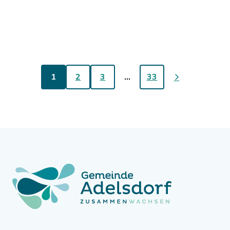
1
2
3
…
33