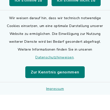
Ich stimme zu
Ich stimme nicht zu
Landkreis Erlangen-Höchstadt
Wir weisen darauf hin, dass wir technisch notwendige
Cookies einsetzen, um eine optimale Darstellung unserer
Website zu ermöglichen. Die Einwilligung zur Nutzung
Kontakt
weiterer Dienste wird bei Bedarf gesondert abgefragt.
Weitere Informationen finden Sie in unseren
Barrierefreiheit
Datenschutzhinweisen
.
Datenschutz
Zur Kenntnis genommen
Impressum
Impressum
Sitemap
Cookie-Einstellungen