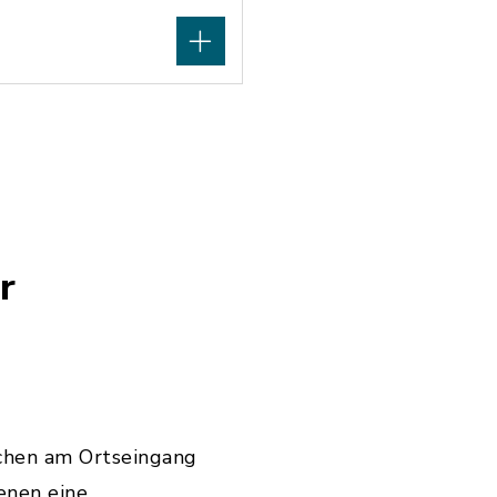
r
chen am Ortseingang
enen eine