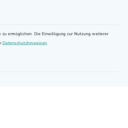
BayernPortal
den Sie
Bürgerserviceportal
.de.
 zu ermöglichen. Die Einwilligung zur Nutzung weiterer
Landkreis Erlangen-Höchstadt
en
Datenschutzhinweisen
.