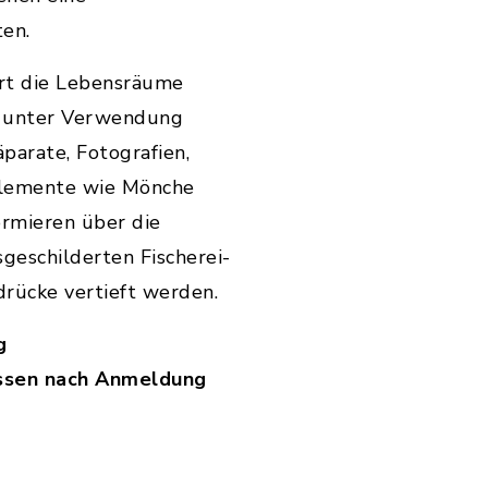
ten.
ert die Lebensräume
” unter Verwendung
äparate, Fotografien,
Elemente wie Mönche
rmieren über die
geschilderten Fischerei-
drücke vertieft werden.
g
assen nach Anmeldung