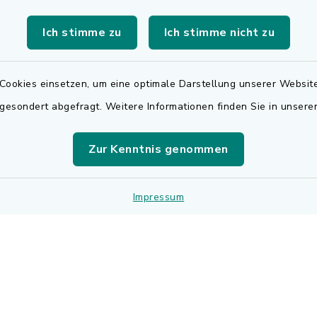
Für den elektronischen
.00 Uhr
Ich stimme zu
Ich stimme nicht zu
Rechnungsversand wen
sätzlich:
sich bitte an
.30 Uhr
rechnungen@adelsdorf
Cookies einsetzen, um eine optimale Darstellung unserer Website
 gesondert abgefragt. Weitere Informationen finden Sie in unser
zusätzlich:
.30 Uhr
Zur Kenntnis genommen
r Notfalldienst
der Öffnungszeiten:
Impressum
 9195
Impressum
Sitemap
Cookie-Einstellungen