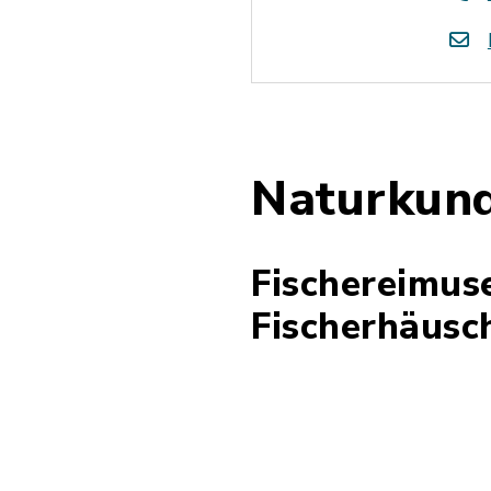
Naturkund
Fischereimus
Fischerhäusc