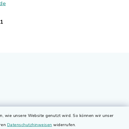
.de
81
Quicklinks
en, wie unsere Website genutzt wird. So können wir unser
nd
eren
Datenschutzhinweisen
widerrufen.
Bauen in Adelsdorf