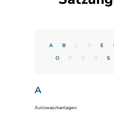
A
B
C
D
E
O
P
Q
R
S
A
Autowaschanlagen