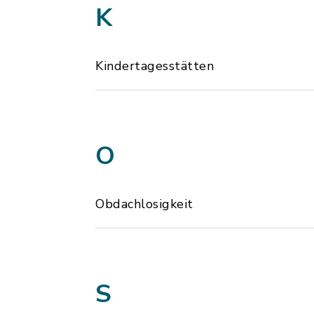
K
Kindertagesstätten
O
Obdachlosigkeit
S