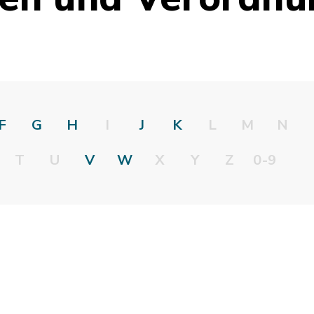
F
G
H
I
J
K
L
M
N
T
U
V
W
X
Y
Z
0-9