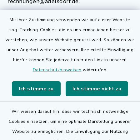
rechnungen@adelsdorf.de.
Mit Ihrer Zustimmung verwenden wir auf dieser Website
sog. Tracking-Cookies, die es uns ermöglichen besser zu
Quicklinks
verstehen, wie unsere Website genutzt wird. So können wir
Bauen in Adelsdorf
unser Angebot weiter verbessern. Ihre erteilte Einwilligung
hierfür können Sie jederzeit über den Link in unseren
BayernPortal
Datenschutzhinweisen
widerrufen.
Bürgerserviceportal
Ich stimme zu
Ich stimme nicht zu
Landkreis Erlangen-Höchstadt
Wir weisen darauf hin, dass wir technisch notwendige
Cookies einsetzen, um eine optimale Darstellung unserer
Website zu ermöglichen. Die Einwilligung zur Nutzung
Kontakt