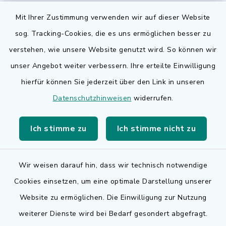
Mit Ihrer Zustimmung verwenden wir auf dieser Website
sog. Tracking-Cookies, die es uns ermöglichen besser zu
Quicklinks
verstehen, wie unsere Website genutzt wird. So können wir
Bauen in Adelsdorf
unser Angebot weiter verbessern. Ihre erteilte Einwilligung
hierfür können Sie jederzeit über den Link in unseren
BayernPortal
Datenschutzhinweisen
widerrufen.
Bürgerserviceportal
Ich stimme zu
Ich stimme nicht zu
Landkreis Erlangen-Höchstadt
Wir weisen darauf hin, dass wir technisch notwendige
Cookies einsetzen, um eine optimale Darstellung unserer
Website zu ermöglichen. Die Einwilligung zur Nutzung
Kontakt
weiterer Dienste wird bei Bedarf gesondert abgefragt.