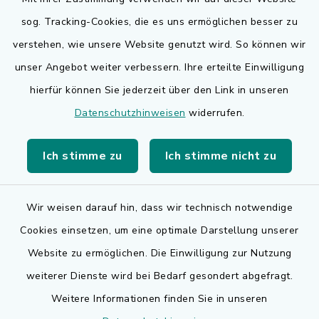
sog. Tracking-Cookies, die es uns ermöglichen besser zu
Quicklinks
verstehen, wie unsere Website genutzt wird. So können wir
Bauen in Adelsdorf
unser Angebot weiter verbessern. Ihre erteilte Einwilligung
hierfür können Sie jederzeit über den Link in unseren
BayernPortal
Datenschutzhinweisen
widerrufen.
Bürgerserviceportal
Ich stimme zu
Ich stimme nicht zu
Landkreis Erlangen-Höchstadt
Wir weisen darauf hin, dass wir technisch notwendige
Cookies einsetzen, um eine optimale Darstellung unserer
Website zu ermöglichen. Die Einwilligung zur Nutzung
Kontakt
weiterer Dienste wird bei Bedarf gesondert abgefragt.
Weitere Informationen finden Sie in unseren
Barrierefreiheit