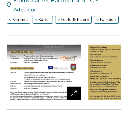
Schlossgarten, Hauptstr. 4, 91325
Adelsdorf
Vereine
Kultur
Feste & Feiern
Familien