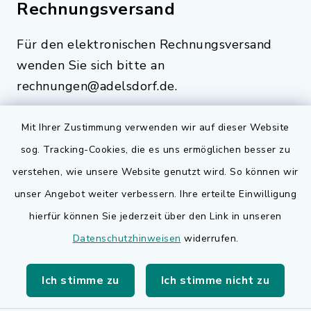
Rechnungsversand
Für den elektronischen Rechnungsversand
wenden Sie sich bitte an
rechnungen@adelsdorf.de.
Mit Ihrer Zustimmung verwenden wir auf dieser Website
sog. Tracking-Cookies, die es uns ermöglichen besser zu
Quicklinks
verstehen, wie unsere Website genutzt wird. So können wir
Bauen in Adelsdorf
unser Angebot weiter verbessern. Ihre erteilte Einwilligung
hierfür können Sie jederzeit über den Link in unseren
BayernPortal
Datenschutzhinweisen
widerrufen.
Bürgerserviceportal
Ich stimme zu
Ich stimme nicht zu
Landkreis Erlangen-Höchstadt