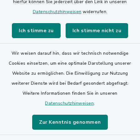
hierfür können Sie jederzeit über den Link in unseren
BayernPortal
Datenschutzhinweisen
widerrufen.
Bürgerserviceportal
Ich stimme zu
Ich stimme nicht zu
Landkreis Erlangen-Höchstadt
Wir weisen darauf hin, dass wir technisch notwendige
Cookies einsetzen, um eine optimale Darstellung unserer
Website zu ermöglichen. Die Einwilligung zur Nutzung
Kontakt
weiterer Dienste wird bei Bedarf gesondert abgefragt.
Weitere Informationen finden Sie in unseren
Barrierefreiheit
Datenschutzhinweisen
.
Datenschutz
Zur Kenntnis genommen
Impressum