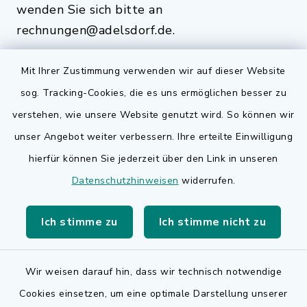
wenden Sie sich bitte an
rechnungen@adelsdorf.de.
Mit Ihrer Zustimmung verwenden wir auf dieser Website
sog. Tracking-Cookies, die es uns ermöglichen besser zu
Quicklinks
verstehen, wie unsere Website genutzt wird. So können wir
Bauen in Adelsdorf
unser Angebot weiter verbessern. Ihre erteilte Einwilligung
hierfür können Sie jederzeit über den Link in unseren
BayernPortal
Datenschutzhinweisen
widerrufen.
Bürgerserviceportal
Ich stimme zu
Ich stimme nicht zu
Landkreis Erlangen-Höchstadt
Wir weisen darauf hin, dass wir technisch notwendige
Cookies einsetzen, um eine optimale Darstellung unserer