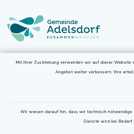
Gemeinde Adelsdorf
Öffnun
Mit Ihrer Zustimmung verwenden wir auf dieser Website s
Montag bis 
Rathausplatz 1
Angebot weiter verbessern. Ihre erteil
91325 Adelsdorf
07.30 - 12
09195 9432-0
Dienstag zu
09195 9432-190
14.30 - 16
Wir weisen darauf hin, dass wir technisch notwendige 
gemeinde@adelsdorf.de
Donnerstag 
Dienste wird bei Bedarf
14.30 - 17
facebook