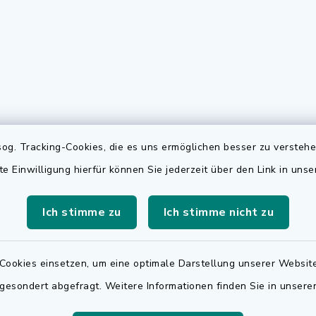
gszeiten
Elektronischer
og. Tracking-Cookies, die es uns ermöglichen besser zu versteh
Rechnungsversa
Freitag:
te Einwilligung hierfür können Sie jederzeit über den Link in uns
Für den elektronischen
.00 Uhr
Rechnungsversand wen
Ich stimme zu
Ich stimme nicht zu
sätzlich:
sich bitte an
.30 Uhr
rechnungen@adelsdorf
Cookies einsetzen, um eine optimale Darstellung unserer Website
zusätzlich:
 gesondert abgefragt. Weitere Informationen finden Sie in unser
.30 Uhr