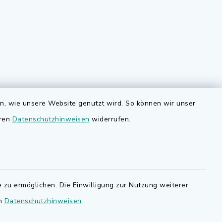
Quicklinks
en, wie unsere Website genutzt wird. So können wir unser
nd
Bauen in Adelsdorf
eren
Datenschutzhinweisen
widerrufen.
BayernPortal
den Sie
Bürgerserviceportal
.de.
Landkreis Erlangen-Höchstadt
 zu ermöglichen. Die Einwilligung zur Nutzung weiterer
en
Datenschutzhinweisen
.