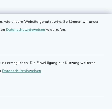
Quicklinks
en, wie unsere Website genutzt wird. So können wir unser
nd
eren
Datenschutzhinweisen
Bauen in Adelsdorf
widerrufen.
BayernPortal
den Sie
Bürgerserviceportal
.de.
Landkreis Erlangen-Höchstadt
 zu ermöglichen. Die Einwilligung zur Nutzung weiterer
en
Datenschutzhinweisen
.