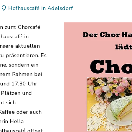
Hofhauscafé in Adelsdorf
n zum: Chorcafé
hauscafé in
unsere aktuellen
u präsentieren. Es
nne, sondern ein
enem Rahmen bei
 und 17.30 Uhr
n Plätzen und
t sich
Kaffee oder auch
erin Hella
fhauscafé öffnet