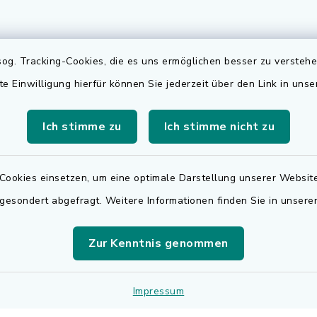
gszeiten
Elektronischer
og. Tracking-Cookies, die es uns ermöglichen besser zu versteh
Rechnungsversa
te Einwilligung hierfür können Sie jederzeit über den Link in uns
Freitag:
Für den elektronischen
.00 Uhr
Rechnungsversand wen
Ich stimme zu
Ich stimme nicht zu
sätzlich:
sich bitte an
.30 Uhr
rechnungen@adelsdorf
Cookies einsetzen, um eine optimale Darstellung unserer Website
zusätzlich:
 gesondert abgefragt. Weitere Informationen finden Sie in unser
.30 Uhr
Zur Kenntnis genommen
r Notfalldienst
der Öffnungszeiten:
 9195
Impressum