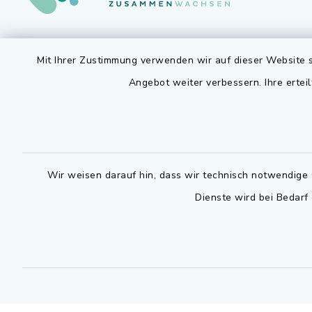
Gemeinde Adelsdorf
Öffnun
Mit Ihrer Zustimmung verwenden wir auf dieser Website s
Angebot weiter verbessern. Ihre erteil
Montag bis 
Rathausplatz 1
91325 Adelsdorf
07.30 - 12
09195 9432-0
Dienstag zu
09195 9432-190
14.30 - 16
Wir weisen darauf hin, dass wir technisch notwendige 
gemeinde@adelsdorf.de
Donnerstag 
Dienste wird bei Bedarf
14.30 - 17
facebook
Technische
außerhalb 
0800 9193