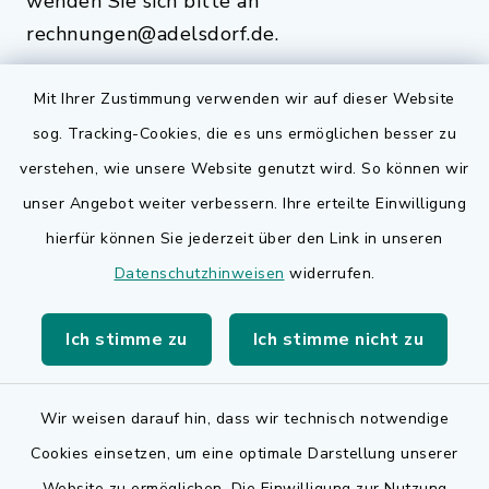
wenden Sie sich bitte an
rechnungen@adelsdorf.de.
Mit Ihrer Zustimmung verwenden wir auf dieser Website
sog. Tracking-Cookies, die es uns ermöglichen besser zu
Quicklinks
verstehen, wie unsere Website genutzt wird. So können wir
Bauen in Adelsdorf
unser Angebot weiter verbessern. Ihre erteilte Einwilligung
hierfür können Sie jederzeit über den Link in unseren
BayernPortal
Datenschutzhinweisen
widerrufen.
Bürgerserviceportal
Ich stimme zu
Ich stimme nicht zu
Landkreis Erlangen-Höchstadt
Wir weisen darauf hin, dass wir technisch notwendige
Cookies einsetzen, um eine optimale Darstellung unserer
Website zu ermöglichen. Die Einwilligung zur Nutzung