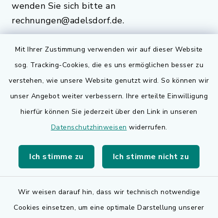
wenden Sie sich bitte an
rechnungen@adelsdorf.de.
Mit Ihrer Zustimmung verwenden wir auf dieser Website
sog. Tracking-Cookies, die es uns ermöglichen besser zu
Quicklinks
verstehen, wie unsere Website genutzt wird. So können wir
Bauen in Adelsdorf
unser Angebot weiter verbessern. Ihre erteilte Einwilligung
hierfür können Sie jederzeit über den Link in unseren
BayernPortal
Datenschutzhinweisen
widerrufen.
Bürgerserviceportal
Ich stimme zu
Ich stimme nicht zu
Landkreis Erlangen-Höchstadt
Wir weisen darauf hin, dass wir technisch notwendige
Cookies einsetzen, um eine optimale Darstellung unserer