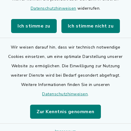
BayernPortal
Datenschutzhinweisen
widerrufen.
Bürgerserviceportal
Ich stimme zu
Ich stimme nicht zu
Landkreis Erlangen-Höchstadt
Wir weisen darauf hin, dass wir technisch notwendige
Cookies einsetzen, um eine optimale Darstellung unserer
Website zu ermöglichen. Die Einwilligung zur Nutzung
Kontakt
weiterer Dienste wird bei Bedarf gesondert abgefragt.
Weitere Informationen finden Sie in unseren
Barrierefreiheit
Datenschutzhinweisen
.
Datenschutz
Zur Kenntnis genommen
Impressum