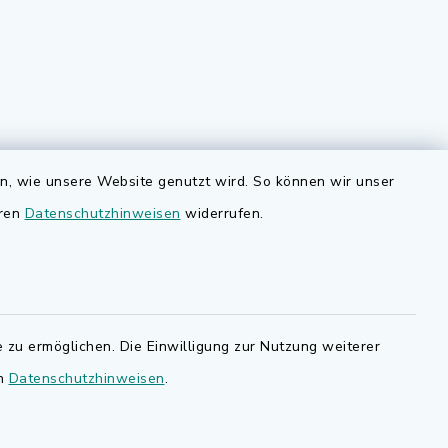
Quicklinks
en, wie unsere Website genutzt wird. So können wir unser
nd
eren
Datenschutzhinweisen
widerrufen.
Bauen in Adelsdorf
BayernPortal
den Sie
Bürgerserviceportal
.de.
 zu ermöglichen. Die Einwilligung zur Nutzung weiterer
Landkreis Erlangen-Höchstadt
en
Datenschutzhinweisen
.