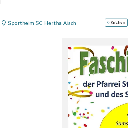
h
Sportheim SC Hertha Aisch
Kirchen