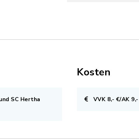
Kosten
h und SC Hertha
VVK 8,- €/AK 9,-