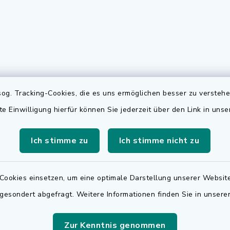
gszeiten
Elektronischer
og. Tracking-Cookies, die es uns ermöglichen besser zu versteh
Rechnungsversa
te Einwilligung hierfür können Sie jederzeit über den Link in uns
Freitag:
Für den elektronischen
.00 Uhr
Rechnungsversand wen
Ich stimme zu
Ich stimme nicht zu
sätzlich:
sich bitte an
.30 Uhr
rechnungen@adelsdorf
Cookies einsetzen, um eine optimale Darstellung unserer Website
zusätzlich:
 gesondert abgefragt. Weitere Informationen finden Sie in unser
.30 Uhr
Zur Kenntnis genommen