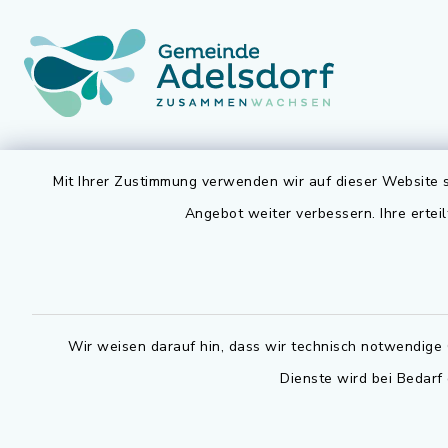
Gemeinde Adelsdorf
Öffnun
Mit Ihrer Zustimmung verwenden wir auf dieser Website s
Angebot weiter verbessern. Ihre erteil
Montag bis 
Rathausplatz 1
91325 Adelsdorf
07.30 - 12
09195 9432-0
Dienstag zu
09195 9432-190
14.30 - 16
Wir weisen darauf hin, dass wir technisch notwendige 
gemeinde@adelsdorf.de
Donnerstag 
Dienste wird bei Bedarf
14.30 - 17
facebook