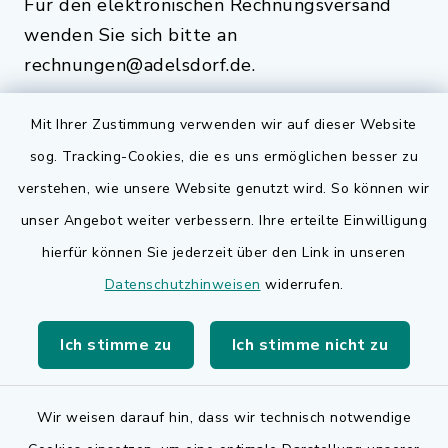
Für den elektronischen Rechnungsversand
wenden Sie sich bitte an
rechnungen@adelsdorf.de.
Mit Ihrer Zustimmung verwenden wir auf dieser Website
sog. Tracking-Cookies, die es uns ermöglichen besser zu
Quicklinks
verstehen, wie unsere Website genutzt wird. So können wir
Bauen in Adelsdorf
unser Angebot weiter verbessern. Ihre erteilte Einwilligung
hierfür können Sie jederzeit über den Link in unseren
BayernPortal
Datenschutzhinweisen
widerrufen.
Bürgerserviceportal
Ich stimme zu
Ich stimme nicht zu
Landkreis Erlangen-Höchstadt
Wir weisen darauf hin, dass wir technisch notwendige