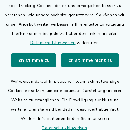
sog. Tracking-Cookies, die es uns ermöglichen besser zu
Quicklinks
verstehen, wie unsere Website genutzt wird. So können wir
Bauen in Adelsdorf
unser Angebot weiter verbessern. Ihre erteilte Einwilligung
hierfür können Sie jederzeit über den Link in unseren
BayernPortal
Datenschutzhinweisen
widerrufen.
Bürgerserviceportal
Ich stimme zu
Ich stimme nicht zu
Landkreis Erlangen-Höchstadt
Wir weisen darauf hin, dass wir technisch notwendige
Cookies einsetzen, um eine optimale Darstellung unserer
Website zu ermöglichen. Die Einwilligung zur Nutzung
Kontakt
weiterer Dienste wird bei Bedarf gesondert abgefragt.
Weitere Informationen finden Sie in unseren
Barrierefreiheit
Datenschutzhinweisen
.