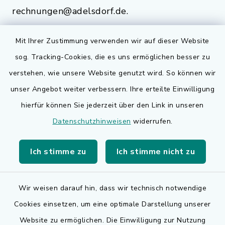
rechnungen@adelsdorf.de.
Mit Ihrer Zustimmung verwenden wir auf dieser Website
sog. Tracking-Cookies, die es uns ermöglichen besser zu
Quicklinks
verstehen, wie unsere Website genutzt wird. So können wir
Bauen in Adelsdorf
unser Angebot weiter verbessern. Ihre erteilte Einwilligung
hierfür können Sie jederzeit über den Link in unseren
BayernPortal
Datenschutzhinweisen
widerrufen.
Bürgerserviceportal
Ich stimme zu
Ich stimme nicht zu
Landkreis Erlangen-Höchstadt
Wir weisen darauf hin, dass wir technisch notwendige
Cookies einsetzen, um eine optimale Darstellung unserer
Website zu ermöglichen. Die Einwilligung zur Nutzung