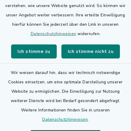
Quicklinks
verstehen, wie unsere Website genutzt wird. So können wir
Bauen in Adelsdorf
unser Angebot weiter verbessern. Ihre erteilte Einwilligung
hierfür können Sie jederzeit über den Link in unseren
BayernPortal
Datenschutzhinweisen
widerrufen.
Bürgerserviceportal
Ich stimme zu
Ich stimme nicht zu
Landkreis Erlangen-Höchstadt
Wir weisen darauf hin, dass wir technisch notwendige
Cookies einsetzen, um eine optimale Darstellung unserer
Website zu ermöglichen. Die Einwilligung zur Nutzung
Kontakt
weiterer Dienste wird bei Bedarf gesondert abgefragt.
Weitere Informationen finden Sie in unseren
Barrierefreiheit
Datenschutzhinweisen
.
Datenschutz