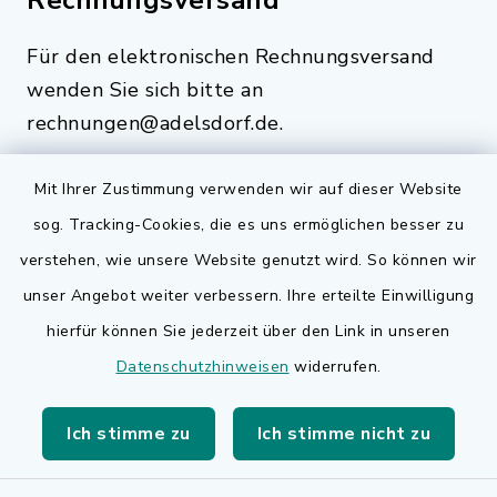
Rechnungsversand
Für den elektronischen Rechnungsversand
wenden Sie sich bitte an
rechnungen@adelsdorf.de.
Mit Ihrer Zustimmung verwenden wir auf dieser Website
sog. Tracking-Cookies, die es uns ermöglichen besser zu
Quicklinks
verstehen, wie unsere Website genutzt wird. So können wir
Bauen in Adelsdorf
unser Angebot weiter verbessern. Ihre erteilte Einwilligung
hierfür können Sie jederzeit über den Link in unseren
BayernPortal
Datenschutzhinweisen
widerrufen.
Bürgerserviceportal
Ich stimme zu
Ich stimme nicht zu
Landkreis Erlangen-Höchstadt