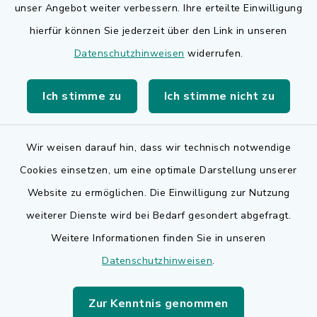
Bauen in Adelsdorf
unser Angebot weiter verbessern. Ihre erteilte Einwilligung
hierfür können Sie jederzeit über den Link in unseren
BayernPortal
Datenschutzhinweisen
widerrufen.
Bürgerserviceportal
Ich stimme zu
Ich stimme nicht zu
Landkreis Erlangen-Höchstadt
Wir weisen darauf hin, dass wir technisch notwendige
Cookies einsetzen, um eine optimale Darstellung unserer
Website zu ermöglichen. Die Einwilligung zur Nutzung
Kontakt
weiterer Dienste wird bei Bedarf gesondert abgefragt.
Weitere Informationen finden Sie in unseren
Barrierefreiheit
Datenschutzhinweisen
.
Datenschutz
Zur Kenntnis genommen
Impressum