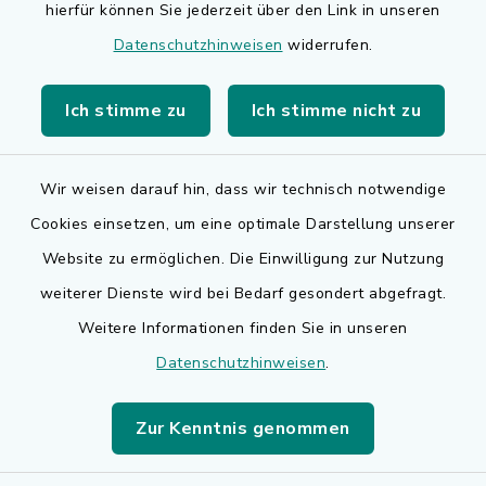
hierfür können Sie jederzeit über den Link in unseren
BayernPortal
Datenschutzhinweisen
widerrufen.
Bürgerserviceportal
Ich stimme zu
Ich stimme nicht zu
Landkreis Erlangen-Höchstadt
Wir weisen darauf hin, dass wir technisch notwendige
Cookies einsetzen, um eine optimale Darstellung unserer
Website zu ermöglichen. Die Einwilligung zur Nutzung
Kontakt
weiterer Dienste wird bei Bedarf gesondert abgefragt.
Weitere Informationen finden Sie in unseren
Barrierefreiheit
Datenschutzhinweisen
.
Datenschutz
Zur Kenntnis genommen
Impressum