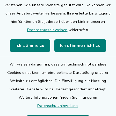
Quicklinks
verstehen, wie unsere Website genutzt wird. So können wir
Bauen in Adelsdorf
unser Angebot weiter verbessern. Ihre erteilte Einwilligung
hierfür können Sie jederzeit über den Link in unseren
BayernPortal
Datenschutzhinweisen
widerrufen.
Bürgerserviceportal
Ich stimme zu
Ich stimme nicht zu
Landkreis Erlangen-Höchstadt
Wir weisen darauf hin, dass wir technisch notwendige
Cookies einsetzen, um eine optimale Darstellung unserer
Website zu ermöglichen. Die Einwilligung zur Nutzung
Kontakt
weiterer Dienste wird bei Bedarf gesondert abgefragt.
Weitere Informationen finden Sie in unseren
Barrierefreiheit
Datenschutzhinweisen
.
Datenschutz