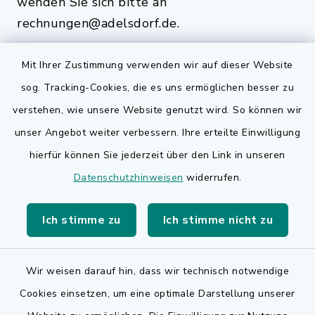
wenden Sie sich bitte an
rechnungen@adelsdorf.de.
Mit Ihrer Zustimmung verwenden wir auf dieser Website
sog. Tracking-Cookies, die es uns ermöglichen besser zu
Quicklinks
verstehen, wie unsere Website genutzt wird. So können wir
Bauen in Adelsdorf
unser Angebot weiter verbessern. Ihre erteilte Einwilligung
hierfür können Sie jederzeit über den Link in unseren
BayernPortal
Datenschutzhinweisen
widerrufen.
Bürgerserviceportal
Ich stimme zu
Ich stimme nicht zu
Landkreis Erlangen-Höchstadt
Wir weisen darauf hin, dass wir technisch notwendige
Cookies einsetzen, um eine optimale Darstellung unserer