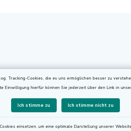
gszeiten
Elektronischer
og. Tracking-Cookies, die es uns ermöglichen besser zu versteh
Rechnungsversa
te Einwilligung hierfür können Sie jederzeit über den Link in uns
Freitag:
Für den elektronischen
.00 Uhr
Rechnungsversand wen
Ich stimme zu
Ich stimme nicht zu
sätzlich:
sich bitte an
.30 Uhr
rechnungen@adelsdorf
Cookies einsetzen, um eine optimale Darstellung unserer Website