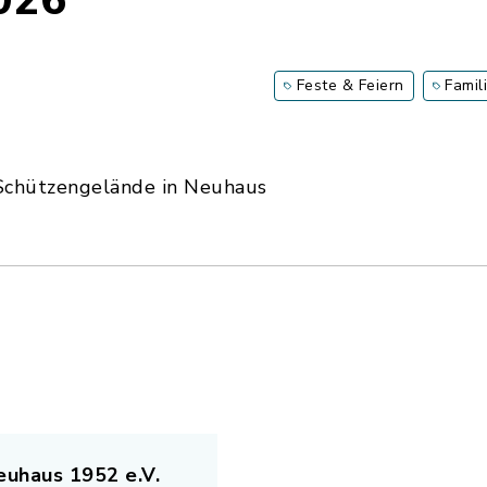
026
Feste & Feiern
Famil
 Schützengelände in Neuhaus
uhaus 1952 e.V.