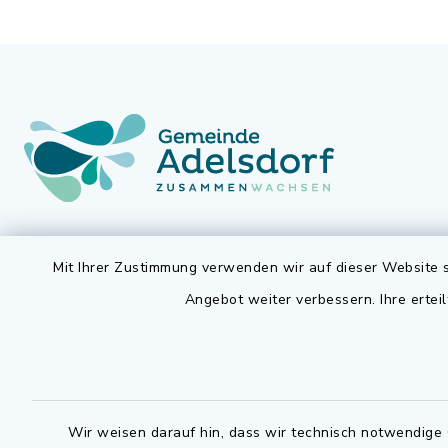
Gemeinde Adelsdorf
Öffnun
Mit Ihrer Zustimmung verwenden wir auf dieser Website s
Angebot weiter verbessern. Ihre erteil
Montag bis 
Rathausplatz 1
91325 Adelsdorf
07.30 - 12
09195 9432-0
Dienstag zu
09195 9432-190
14.30 - 16
Wir weisen darauf hin, dass wir technisch notwendige 
gemeinde@adelsdorf.de