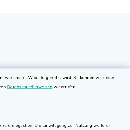
Quicklinks
en, wie unsere Website genutzt wird. So können wir unser
nd
eren
Datenschutzhinweisen
widerrufen.
Bauen in Adelsdorf
BayernPortal
den Sie
Bürgerserviceportal
.de.
 zu ermöglichen. Die Einwilligung zur Nutzung weiterer
Landkreis Erlangen-Höchstadt