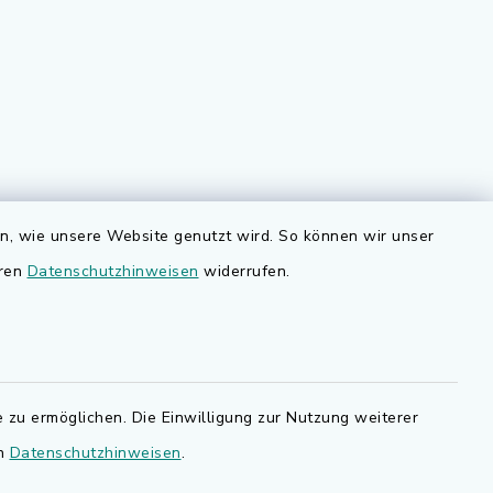
Quicklinks
en, wie unsere Website genutzt wird. So können wir unser
nd
Bauen in Adelsdorf
eren
Datenschutzhinweisen
widerrufen.
BayernPortal
den Sie
Bürgerserviceportal
.de.
Landkreis Erlangen-Höchstadt
 zu ermöglichen. Die Einwilligung zur Nutzung weiterer
en
Datenschutzhinweisen
.