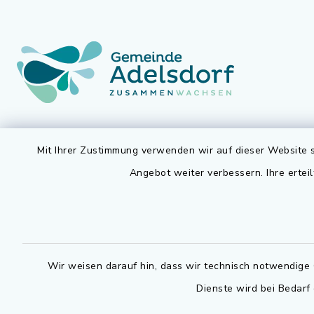
Gemeinde Adelsdorf
Öffnun
Mit Ihrer Zustimmung verwenden wir auf dieser Website s
Montag bis 
Angebot weiter verbessern. Ihre erteil
Rathausplatz 1
91325 Adelsdorf
07.30 - 12
09195 9432-0
Dienstag zu
09195 9432-190
14.30 - 16
Wir weisen darauf hin, dass wir technisch notwendige 
gemeinde@adelsdorf.de
Donnerstag 
Dienste wird bei Bedarf
14.30 - 17