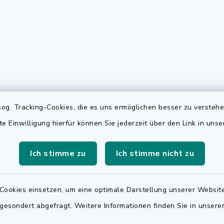
gszeiten
Elektronischer
og. Tracking-Cookies, die es uns ermöglichen besser zu versteh
Rechnungsversa
Freitag:
te Einwilligung hierfür können Sie jederzeit über den Link in uns
Für den elektronischen
.00 Uhr
Rechnungsversand wen
Ich stimme zu
Ich stimme nicht zu
sätzlich:
sich bitte an
.30 Uhr
rechnungen@adelsdorf
Cookies einsetzen, um eine optimale Darstellung unserer Website
zusätzlich:
 gesondert abgefragt. Weitere Informationen finden Sie in unser
.30 Uhr