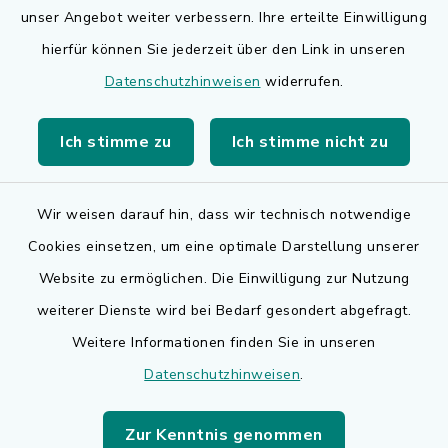
Bauen in Adelsdorf
unser Angebot weiter verbessern. Ihre erteilte Einwilligung
hierfür können Sie jederzeit über den Link in unseren
BayernPortal
Datenschutzhinweisen
widerrufen.
Bürgerserviceportal
Ich stimme zu
Ich stimme nicht zu
Landkreis Erlangen-Höchstadt
Wir weisen darauf hin, dass wir technisch notwendige
Cookies einsetzen, um eine optimale Darstellung unserer
Website zu ermöglichen. Die Einwilligung zur Nutzung
Kontakt
weiterer Dienste wird bei Bedarf gesondert abgefragt.
Weitere Informationen finden Sie in unseren
Barrierefreiheit
Datenschutzhinweisen
.
Datenschutz
Zur Kenntnis genommen