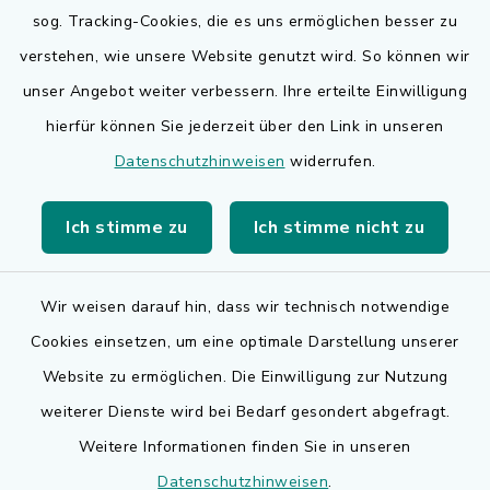
sog. Tracking-Cookies, die es uns ermöglichen besser zu
Quicklinks
verstehen, wie unsere Website genutzt wird. So können wir
Bauen in Adelsdorf
unser Angebot weiter verbessern. Ihre erteilte Einwilligung
hierfür können Sie jederzeit über den Link in unseren
BayernPortal
Datenschutzhinweisen
widerrufen.
Bürgerserviceportal
Ich stimme zu
Ich stimme nicht zu
Landkreis Erlangen-Höchstadt
Wir weisen darauf hin, dass wir technisch notwendige
Cookies einsetzen, um eine optimale Darstellung unserer
Website zu ermöglichen. Die Einwilligung zur Nutzung
Kontakt
weiterer Dienste wird bei Bedarf gesondert abgefragt.
Weitere Informationen finden Sie in unseren
Barrierefreiheit
Datenschutzhinweisen
.