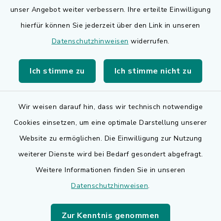
Bauen in Adelsdorf
unser Angebot weiter verbessern. Ihre erteilte Einwilligung
hierfür können Sie jederzeit über den Link in unseren
BayernPortal
Datenschutzhinweisen
widerrufen.
Bürgerserviceportal
Ich stimme zu
Ich stimme nicht zu
Landkreis Erlangen-Höchstadt
Wir weisen darauf hin, dass wir technisch notwendige
Cookies einsetzen, um eine optimale Darstellung unserer
Website zu ermöglichen. Die Einwilligung zur Nutzung
Kontakt
weiterer Dienste wird bei Bedarf gesondert abgefragt.
Weitere Informationen finden Sie in unseren
Barrierefreiheit
Datenschutzhinweisen
.
Datenschutz
Zur Kenntnis genommen