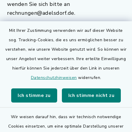
wenden Sie sich bitte an
rechnungen@adelsdorf.de.
Mit Ihrer Zustimmung verwenden wir auf dieser Website
sog. Tracking-Cookies, die es uns ermöglichen besser zu
Quicklinks
verstehen, wie unsere Website genutzt wird. So können wir
Bauen in Adelsdorf
unser Angebot weiter verbessern. Ihre erteilte Einwilligung
hierfür können Sie jederzeit über den Link in unseren
BayernPortal
Datenschutzhinweisen
widerrufen.
Bürgerserviceportal
Ich stimme zu
Ich stimme nicht zu
Landkreis Erlangen-Höchstadt
Wir weisen darauf hin, dass wir technisch notwendige
Cookies einsetzen, um eine optimale Darstellung unserer