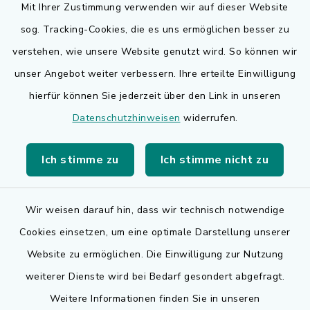
Mit Ihrer Zustimmung verwenden wir auf dieser Website
sog. Tracking-Cookies, die es uns ermöglichen besser zu
Quicklinks
verstehen, wie unsere Website genutzt wird. So können wir
Bauen in Adelsdorf
unser Angebot weiter verbessern. Ihre erteilte Einwilligung
hierfür können Sie jederzeit über den Link in unseren
BayernPortal
Datenschutzhinweisen
widerrufen.
Bürgerserviceportal
Ich stimme zu
Ich stimme nicht zu
Landkreis Erlangen-Höchstadt
Wir weisen darauf hin, dass wir technisch notwendige
Cookies einsetzen, um eine optimale Darstellung unserer
Website zu ermöglichen. Die Einwilligung zur Nutzung
Kontakt
weiterer Dienste wird bei Bedarf gesondert abgefragt.
Weitere Informationen finden Sie in unseren
Barrierefreiheit