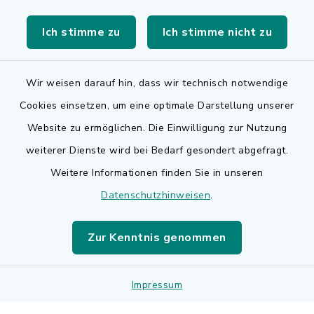
Bürgerserviceportal
Ich stimme zu
Ich stimme nicht zu
Landkreis Erlangen-Höchstadt
Wir weisen darauf hin, dass wir technisch notwendige
Cookies einsetzen, um eine optimale Darstellung unserer
Website zu ermöglichen. Die Einwilligung zur Nutzung
Kontakt
weiterer Dienste wird bei Bedarf gesondert abgefragt.
Weitere Informationen finden Sie in unseren
Barrierefreiheit
Datenschutzhinweisen
.
Datenschutz
Zur Kenntnis genommen
Impressum
Impressum
Sitemap