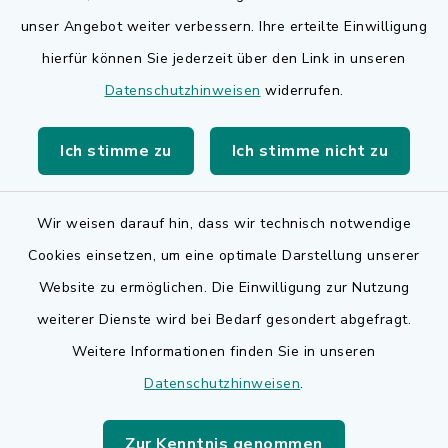
Bauen in Adelsdorf
unser Angebot weiter verbessern. Ihre erteilte Einwilligung
hierfür können Sie jederzeit über den Link in unseren
BayernPortal
Datenschutzhinweisen
widerrufen.
Bürgerserviceportal
Ich stimme zu
Ich stimme nicht zu
Landkreis Erlangen-Höchstadt
Wir weisen darauf hin, dass wir technisch notwendige
Cookies einsetzen, um eine optimale Darstellung unserer
Website zu ermöglichen. Die Einwilligung zur Nutzung
Kontakt
weiterer Dienste wird bei Bedarf gesondert abgefragt.
Weitere Informationen finden Sie in unseren
Barrierefreiheit
Datenschutzhinweisen
.
Datenschutz
Zur Kenntnis genommen